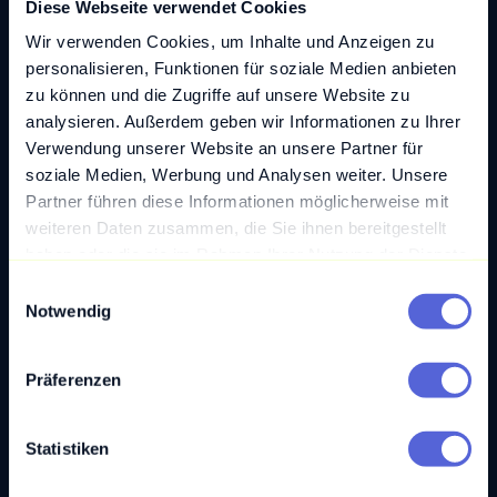
Diese Webseite verwendet Cookies
Mismatch
Wir verwenden Cookies, um Inhalte und Anzeigen zu
Viele Unternehmen investieren in KI-Tools und starten
personalisieren, Funktionen für soziale Medien anbieten
ambitionierte Projekte. Trotzdem bleiben die
zu können und die Zugriffe auf unsere Website zu
Ergebnisse oft hinter den ...
analysieren. Außerdem geben wir Informationen zu Ihrer
Verwendung unserer Website an unsere Partner für
Mehr lesen
soziale Medien, Werbung und Analysen weiter. Unsere
Partner führen diese Informationen möglicherweise mit
weiteren Daten zusammen, die Sie ihnen bereitgestellt
haben oder die sie im Rahmen Ihrer Nutzung der Dienste
gesammelt haben.
E
Notwendig
i
n
w
Präferenzen
i
l
l
Statistiken
i