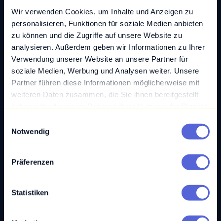
Softwareprodukts. Durch die konsequente
Wir verwenden Cookies, um Inhalte und Anzeigen zu
Anwendung von Best Practices wie Code-
personalisieren, Funktionen für soziale Medien anbieten
Reviews, automatisierten Tests und
zu können und die Zugriffe auf unsere Website zu
kontinuierlicher Integration können Fehler
analysieren. Außerdem geben wir Informationen zu Ihrer
minimiert und die Wartbarkeit der Software
Verwendung unserer Website an unsere Partner für
soziale Medien, Werbung und Analysen weiter. Unsere
erhöht werden. Eine qualitativ hochwertige
Partner führen diese Informationen möglicherweise mit
Software führt zu zufriedenen Nutzer:innen,
weiteren Daten zusammen, die Sie ihnen bereitgestellt
effizienteren Prozessen und kann schließlich
haben oder die sie im Rahmen Ihrer Nutzung der Dienste
einen nachhaltigen Wettbewerbsvorteil für das
gesammelt haben.
E
jeweilige Unternehmen bedingen.
Notwendig
i
n
w
Präferenzen
i
l
l
Statistiken
i
g