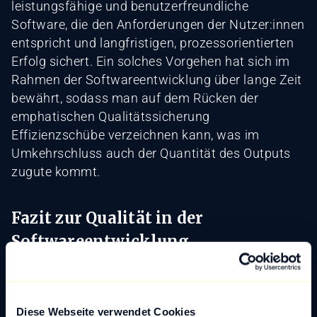
leistungsfähige und benutzerfreundliche
Software, die den Anforderungen der Nutzer:innen
entspricht und langfristigen, prozessorientierten
Erfolg sichert. Ein solches Vorgehen hat sich im
Rahmen der Softwareentwicklung über lange Zeit
bewährt, sodass man auf dem Rücken der
emphatischen Qualitätssicherung
Effizienzschübe verzeichnen kann, was im
Umkehrschluss auch der Quantität des Outputs
zugute kommt.
Fazit zur Qualität in der
Softwareentwicklung
Qualität in der Softwareentwicklung ist letztlich
der entscheidende Faktor für den Erfolg und die
Langlebigkeit eines speziell entwickelten
Diese Webseite verwendet Cookies