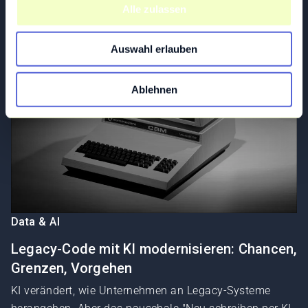
u
Alle zulassen
s
w
Auswahl erlauben
a
h
l
Ablehnen
Data & AI
Legacy-Code mit KI modernisieren: Chancen,
Grenzen, Vorgehen
KI verändert, wie Unternehmen an Legacy-Systeme