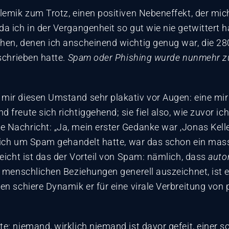
olemik zum Trotz, einen positiven Nebeneffekt, der mic
a ich in der Vergangenheit so gut wie nie getwittert h
chen, denen ich anscheinend wichtig genug war, die 
eschrieben hatte.
Spam oder Phishing wurde nunmehr zu 
mir diesen Umstand sehr plakativ vor Augen: eine mir
freute sich richtiggehend; sie fiel also, wie zuvor ich
 Nachricht: „Ja, mein erster Gedanke war ‚Jonas Kell
s sich um Spam gehandelt hatte, war das schon ein mas
leicht ist das der Vorteil von Spam: nämlich, dass
auto
e menschlichen Beziehungen generell auszeichnet, ist e
en schiere Dynamik er für eine virale Verbreitung von 
e: niemand, wirklich niemand ist davor gefeit, einer 