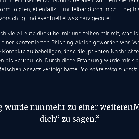
 nur mein Twitter.com-Konto befallen, sondern sie hat
ttform folgten, ebenfalls – mittelbar durch mich – geph
orsichtig und eventuell etwas naiv geoutet.
 viele Leute direkt bei mir und teilten mir mit, was i
 einer konzertierten Phishing-Aktion geworden war. W
 Kontakte zu behelligen, dass die „privaten Nachrichten
n als vertraulich! Durch diese Erfahrung wurde mir klar
falschen Ansatz verfolgt hatte:
Ich sollte mich nur mit
 wurde nunmehr zu einer weiterenMö
dich“ zu sagen.“