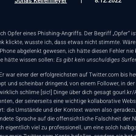
Jonas Kellermeyer
8.12.2022
ch Opfer eines Phishing-Angriffs. Der Begriff „Opfer“ i
k klickte, wusste ich, dass etwas nicht stimmte. Wäre
iPhone abgelenkt gewesen, ich hätte diesen Fehler nie 
ge hätte wissen sollen:
Es gibt kein unschuldiges Surfen
 Er war einer der erfolgreichsten auf Twitter.com bis h
ppt und scheinbar dringend, von einem Follower, in der e
irklich schlime [sic!] Dinge über dich gesagt gourl.kr/A
ten, der seinerseits eine wichtige kollaborative Websi
rt: die Umstände und der Kontext waren also geradezu
ndete Sprache auf die offensichtliche Falschheit der 
eigentlich viel zu professionell, um eine solch halbg