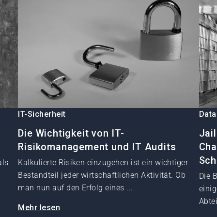
IT-Sicherheit
Data
e
Die Wichtigkeit von IT-
Jai
Risikomanagement und IT Audits
Cha
Sc
als
Kalkulierte Risiken einzugehen ist ein wichtiger
Bestandteil jeder wirtschaftlichen Aktivität. Ob
Die 
man nun auf den Erfolg eines ...
eini
Abte
Mehr lesen