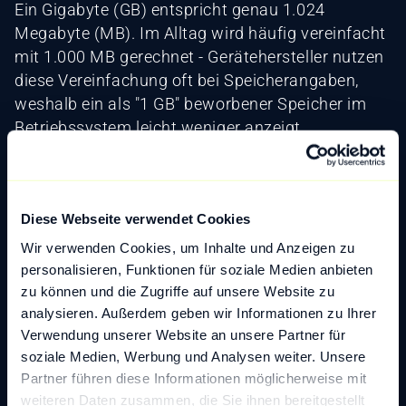
Ein Gigabyte (GB) entspricht genau 1.024
Megabyte (MB). Im Alltag wird häufig vereinfacht
mit 1.000 MB gerechnet - Gerätehersteller nutzen
diese Vereinfachung oft bei Speicherangaben,
weshalb ein als "1 GB" beworbener Speicher im
Betriebssystem leicht weniger anzeigt.
Was ist größer: MB oder GB?
Ein Gigabyte (GB) ist größer als ein Megabyte
Diese Webseite verwendet Cookies
(MB). 1 GB entspricht 1.024 MB. Die Reihenfolge
Wir verwenden Cookies, um Inhalte und Anzeigen zu
der Einheiten von klein nach groß lautet: Byte -
personalisieren, Funktionen für soziale Medien anbieten
Kilobyte (KB) - Megabyte (MB) - Gigabyte (GB) -
zu können und die Zugriffe auf unsere Website zu
Terabyte (TB).
analysieren. Außerdem geben wir Informationen zu Ihrer
Verwendung unserer Website an unsere Partner für
Was bedeutet GB beim Handy?
soziale Medien, Werbung und Analysen weiter. Unsere
Beim Smartphone steht GB für Gigabyte und
Partner führen diese Informationen möglicherweise mit
weiteren Daten zusammen, die Sie ihnen bereitgestellt
bezeichnet zwei verschiedene Dinge: den internen