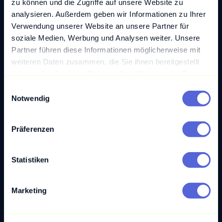
zu können und die Zugriffe auf unsere Website zu
analysieren. Außerdem geben wir Informationen zu Ihrer
Verwendung unserer Website an unsere Partner für
soziale Medien, Werbung und Analysen weiter. Unsere
Partner führen diese Informationen möglicherweise mit
weiteren Daten zusammen, die Sie ihnen bereitgestellt
haben oder die sie im Rahmen Ihrer Nutzung der Dienste
gesammelt haben.
E
Notwendig
i
n
w
Präferenzen
i
Multiagentensysteme im Aufwind –
l
Konstanter KI-Fortschritt
l
Statistiken
i
Mit dem Fortschritt in technologischer Hinsicht gilt es,
g
die eigene Produktivität nachhaltig zu steigern. Gerade
Marketing
u
das Aufkommen ...
n
Mehr lesen
g