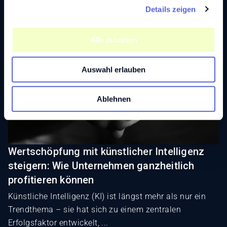
Details zeigen
s
a
u
Alle zulassen
s
w
Auswahl erlauben
a
h
l
Ablehnen
Wertschöpfung mit künstlicher Intelligenz
steigern: Wie Unternehmen ganzheitlich
profitieren können
Künstliche Intelligenz (KI) ist längst mehr als nur ein
Trendthema – sie hat sich zu einem zentralen
Erfolgsfaktor entwickelt, ...