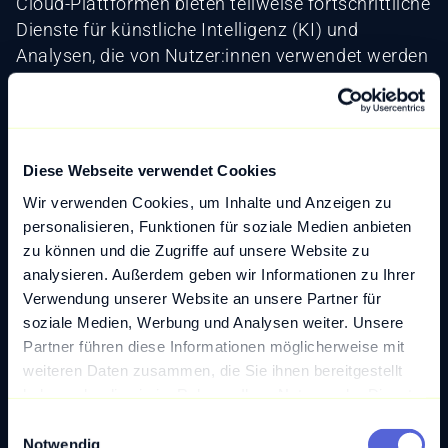
Cloud-Plattformen bieten teilweise fortschrittliche
Dienste für künstliche Intelligenz (KI) und
Analysen, die von Nutzer:innen verwendet werden
können, um weitreichende Erkenntnisse aus
essenziellen Datensätzen zu ziehen.
10. Umweltaspekte:
Diese Webseite verwendet Cookies
Cloud Computing ermöglicht tendenziell eine
Wir verwenden Cookies, um Inhalte und Anzeigen zu
effizientere Nutzung von Ressourcen, was zu
personalisieren, Funktionen für soziale Medien anbieten
einer Reduzierung des Energieverbrauchs im
zu können und die Zugriffe auf unsere Website zu
Vergleich zu traditionellen On-Premise-
analysieren. Außerdem geben wir Informationen zu Ihrer
Infrastrukturen führen kann.
Gleichzeitig steht
Verwendung unserer Website an unsere Partner für
das Cloud Computing in Gänze im Verruf, selbst
soziale Medien, Werbung und Analysen weiter. Unsere
Partner führen diese Informationen möglicherweise mit
ein massiver Treiber des menschengemachten
weiteren Daten zusammen, die Sie ihnen bereitgestellt
Klimawandels zu sein.
haben oder die sie im Rahmen Ihrer Nutzung der Dienste
gesammelt haben.
E
Fazit
Notwendig