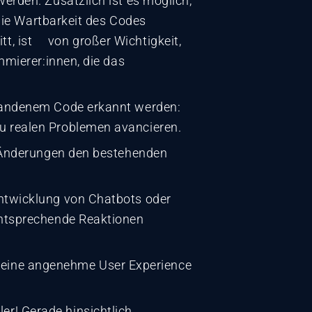
erden. Zusätzlich ist es möglich,
die Wartbarkeit des Codes
itt, ist von großer Wichtigkeit,
mierer:innen, die das
handenem Code erkannt werden:
e zu realen Problemen avancieren.
 Änderungen den bestehenden
ntwicklung von Chatbots oder
entsprechende Reaktionen
.
ür eine angenehme User Experience
r! Gerade hinsichtlich