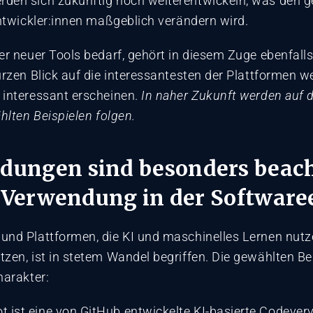
den sich zukünftig noch weiterentwickeln, was den g
Entwickler:innen maßgeblich verändern wird.
er neuer Tools bedarf, gehört in diesem Zuge ebenfall
urzen Blick auf die interessantesten der Plattformen w
 interessant erscheinen.
In naher Zukunft werden auf 
hlten Beispielen folgen.
dungen sind besonders beac
er Verwendung in der Softwar
und Plattformen, die KI und maschinelles Lernen nutz
zen, ist in stetem Wandel begriffen. Die gewählten Bei
harakter:
t ist eine von GitHub entwickelte KI-basierte Codever