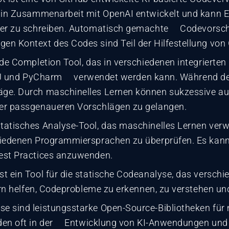
 in Zusammenarbeit mit OpenAI entwickelt und kann En
ller zu schreiben. Automatisch gemachte Codevorsch
n Kontext des Codes sind Teil der Hilfestellung von 
ode Completion Tool, das in verschiedenen integriert
lliJ und PyCharm verwendet werden kann. Während de
ge. Durch maschinelles Lernen können sukzessive au
er passgenaueren Vorschlägen zu gelangen.
tatisches Analyse-Tool, das maschinelles Lernen ver
iedenen Programmiersprachen zu überprüfen. Es kann 
est Practices anzuwenden.
t ein Tool für die statische Codeanalyse, das verschi
lern helfen, Codeprobleme zu erkennen, zu verstehen u
se sind leistungsstarke Open-Source-Bibliotheken für
rden oft in der Entwicklung von KI-Anwendungen und