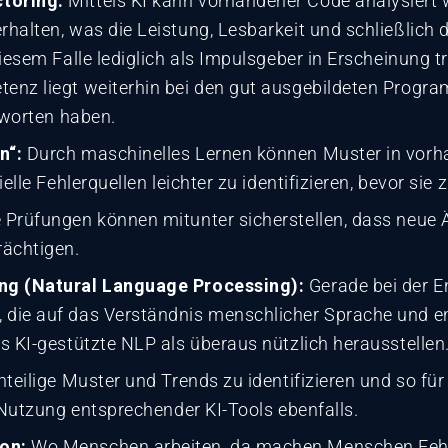
toring:
Mittels KI kann vorhandener Code analysiert w
halten, was die Leistung, Lesbarkeit und schließlich 
iesem Falle lediglich als Impulsgeber in Erscheinung tr
nz liegt weiterhin bei den gut ausgebildeten Program
tworten haben.
n“:
Durch maschinelles Lernen können Muster in vor
elle Fehlerquellen leichter zu identifizieren, bevor si
 Prüfungen können mitunter sicherstellen, dass neue
rächtigen.
ng (Natural Language Processing):
Gerade bei der E
die auf das Verständnis menschlicher Sprache und 
s KI-gestützte NLP als überaus nützlich herausstellen
teilige Muster und Trends zu identifizieren und so f
 Nutzung entsprechender KI-Tools ebenfalls.
on:
Wo Menschen arbeiten, da machen Menschen Fehle