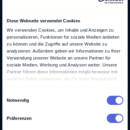
Fazit zu Finanz KI
KI ist in nahezu jeder Branche ein Aspekt des
Diese Webseite verwendet Cookies
technologischen Fortschritts. So wird auch die
Wir verwenden Cookies, um Inhalte und Anzeigen zu
Finanzwelt auf lange Sicht gesehen
personalisieren, Funktionen für soziale Medien anbieten
vollumfänglich auf die Segnungen von RPA und
zu können und die Zugriffe auf unsere Website zu
generativer Finanz KI setzen. Je früher sich zum
analysieren. Außerdem geben wir Informationen zu Ihrer
Handeln entschlossen wird, desto besser. Finanz
Verwendung unserer Website an unsere Partner für
KI kann in letzter Konsequenz einen gewaltigen
soziale Medien, Werbung und Analysen weiter. Unsere
Partner führen diese Informationen möglicherweise mit
Unterschied machen.
weiteren Daten zusammen, die Sie ihnen bereitgestellt
haben oder die sie im Rahmen Ihrer Nutzung der Dienste
gesammelt haben.
E
Notwendig
i
n
w
Präferenzen
i
l