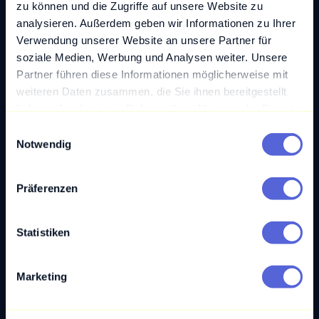
zu können und die Zugriffe auf unsere Website zu
Blogartikel
analysieren. Außerdem geben wir Informationen zu Ihrer
Verwendung unserer Website an unsere Partner für
soziale Medien, Werbung und Analysen weiter. Unsere
Partner führen diese Informationen möglicherweise mit
weiteren Daten zusammen, die Sie ihnen bereitgestellt
haben oder die sie im Rahmen Ihrer Nutzung der Dienste
gesammelt haben.
E
Notwendig
i
n
w
Präferenzen
i
l
Datenstrategie – Wie man mit Daten verfährt
l
Statistiken
i
Während viele junge Start-Up-Unternehmer:innen
g
darum bemüht sind, ein möglichst innovatives Produkt
Marketing
u
an den Start zu bringen oder ...
n
g