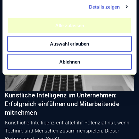
Mehr lesen
Details zeigen
s
a
u
Alle zulassen
s
w
Auswahl erlauben
a
h
l
Ablehnen
Künstliche Intelligenz im Unternehmen:
Erfolgreich einführen und Mitarbeitende
mitnehmen
Künstliche Intelligenz entfaltet ihr Potenzial nur, wenn
Technik und Menschen zusammenspielen. Dieser
Beitrag zeigt, wie Sie KI ...