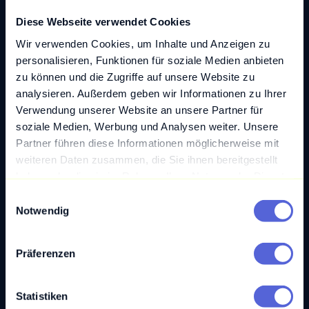
Module aufgeteilt werden, die leichter zu
Diese Webseite verwendet Cookies
warten und zu testen sind.
Wir verwenden Cookies, um Inhalte und Anzeigen zu
personalisieren, Funktionen für soziale Medien anbieten
Fazit zu Legacy Code
zu können und die Zugriffe auf unsere Website zu
analysieren. Außerdem geben wir Informationen zu Ihrer
Legacy Code ist eine Herausforderung, mit der
Verwendung unserer Website an unsere Partner für
sich viele Entwickler:innen in der
soziale Medien, Werbung und Analysen weiter. Unsere
Softwareindustrie konfrontiert sehen. Trotz seiner
Partner führen diese Informationen möglicherweise mit
Schwierigkeiten ist er oft unverzichtbar, da er in
weiteren Daten zusammen, die Sie ihnen bereitgestellt
haben oder die sie im Rahmen Ihrer Nutzung der Dienste
kritischen Systemen eingesetzt wird. Mit den
gesammelt haben.
richtigen Strategien und einem durchdachten
E
Notwendig
Ansatz können Entwickler:innen jedoch die
i
n
Risiken mindern und den Legacy Code
w
schrittweise modernisieren, um ihn wartbarer und
Präferenzen
i
zukunftssicherer zu gestalten.
l
Sie haben Probleme mit Legacy Code? Unsere
l
Statistiken