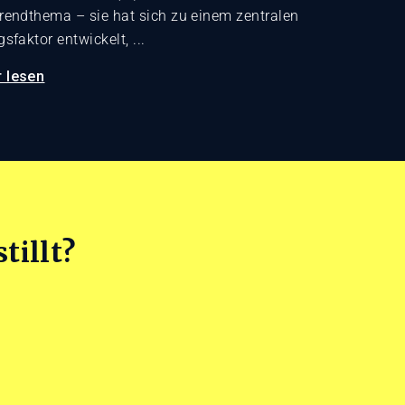
Trendthema – sie hat sich zu einem zentralen
gsfaktor entwickelt, ...
 lesen
tillt?