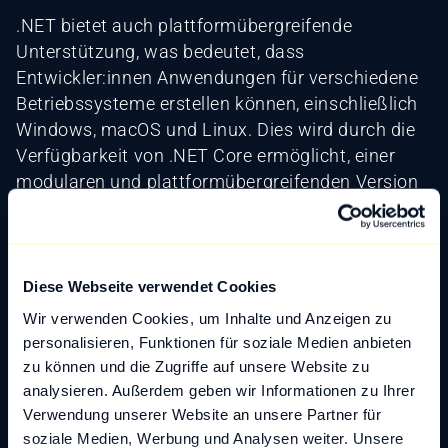
.NET bietet auch plattformübergreifende
Unterstützung, was bedeutet, dass
Entwickler:innen Anwendungen für verschiedene
Betriebssysteme erstellen können, einschließlich
Windows, macOS und Linux. Dies wird durch die
Verfügbarkeit von .NET Core ermöglicht, einer
modularen und plattformübergreifenden Version
von .NET.
Insgesamt bietet .NET Entwicklern eine
leistungsfähige Plattform zur Erstellung
Diese Webseite verwendet Cookies
vielfältiger Anwendungen, von
Wir verwenden Cookies, um Inhalte und Anzeigen zu
Desktopanwendungen über Webanwendungen
personalisieren, Funktionen für soziale Medien anbieten
bis hin zu mobilen Apps. Es hat sich als beliebte
zu können und die Zugriffe auf unsere Website zu
Wahl für die Entwicklung von
analysieren. Außerdem geben wir Informationen zu Ihrer
Unternehmenssoftware und Webanwendungen
Verwendung unserer Website an unsere Partner für
etabliert.
soziale Medien, Werbung und Analysen weiter. Unsere