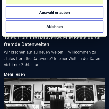
s
w
Auswahl erlauben
a
h
l
Ablehnen
Tales from the Dataverse: Eine Reise durch
fremde Datenwelten
Wir brechen auf zu neuen Weiten – Willkommen zu
„Tales from the Dataverse“! In einer Welt, in der Daten
nicht nur Zahlen und ...
Mehr lesen