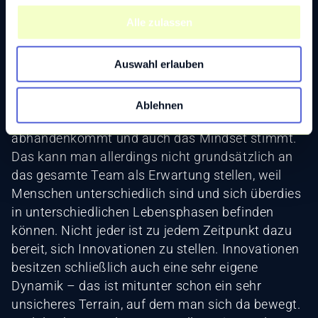
u
bedeutet, mindestens einen Schritt weiter zu sein,
Alle zulassen
s
von gemachten Erfahrungen ausgehend nach
w
vorne zu denken.
Auswahl erlauben
a
Innerhalb Assecors kommt es ein wenig drauf
h
l
an… Es ist definitiv hilfreich, wenn auch im
Ablehnen
Tagesgeschäft die Neugier nicht
abhandenkommt und auch das Mindset stimmt.
Das kann man allerdings nicht grundsätzlich an
das gesamte Team als Erwartung stellen, weil
Menschen unterschiedlich sind und sich überdies
in unterschiedlichen Lebensphasen befinden
können. Nicht jeder ist zu jedem Zeitpunkt dazu
bereit, sich Innovationen zu stellen. Innovationen
besitzen schließlich auch eine sehr eigene
Dynamik – das ist mitunter schon ein sehr
unsicheres Terrain, auf dem man sich da bewegt.