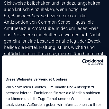
Sichtweise beibehalten und ist dazu angehalten
auch kritisch einzuhaken, wenn nötig. Die
Ergebnisorientierung
bezieht sich auf die
Antizipation von Common Sense – quasi die
Antithese zur Amtsstube, in der, um jeden Preis,
das Prozedere eingehalten zu werden hat. Nicht
gemeint ist eine Lesart, die nahe legt, der Zweck
heilige die Mittel. Haltung ist uns wichtig und
natürlich gibt es Prozesse, die uns überhaupt erst
als seriös in Erscheinung treten lassen: wir sind
schließlich
ISO 27001
und
ISO 9001
zertifiziert.
Es ist immer gut Prozesse zu haben, aber es sollte
verstanden werden, welchem Zweck der jeweilige
Diese Webseite verwendet Cookies
Prozess dient. Mit einer Liste, auf der bloße
Wir verwenden Cookies, um Inhalte und Anzeigen zu
Schritte abgehakt werden ist letztlich niemandem
personalisieren, Funktionen für soziale Medien anbieten
geholfen.
zu können und die Zugriffe auf unsere Website zu
analysieren. Außerdem geben wir Informationen zu Ihrer
Sämtliche Werte, die sich heute als geflügelte