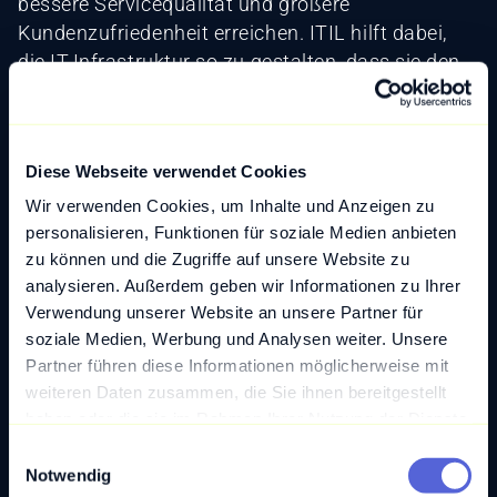
bessere Servicequalität und größere
Kundenzufriedenheit erreichen. ITIL hilft dabei,
die IT-Infrastruktur so zu gestalten, dass sie den
Bedürfnissen des Unternehmens und seiner
Kund:innen nachhaltig gerecht wird.
Möchten Sie mehr darüber erfahren, wie ITIL Ihre
Diese Webseite verwendet Cookies
IT-Services verbessern kann? Unsere
Wir verwenden Cookies, um Inhalte und Anzeigen zu
Digitalexpert:innen stehen Ihnen zur Verfügung,
personalisieren, Funktionen für soziale Medien anbieten
um maßgeschneiderte Lösungen für Ihr
zu können und die Zugriffe auf unsere Website zu
Unternehmen zu entwickeln.
Kontaktieren Sie uns
analysieren. Außerdem geben wir Informationen zu Ihrer
für ein unverbindliches Erstgespräch.
Verwendung unserer Website an unsere Partner für
soziale Medien, Werbung und Analysen weiter. Unsere
Partner führen diese Informationen möglicherweise mit
weiteren Daten zusammen, die Sie ihnen bereitgestellt
Zurück zum Glossar
haben oder die sie im Rahmen Ihrer Nutzung der Dienste
gesammelt haben.
E
Notwendig
i