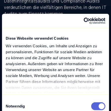
Datenintegritätsaudits und Compliance-Audits
verdeutlichen die vielfältigen Bereiche, in denen IT
Audits zum Einsatz kommen.
Möchten Sie die Sicherheit und Effizienz Ihrer IT-
Systeme durch umfassende IT Audits
gewährleisten? Unsere Digitalexpert:innen stehen
Diese Webseite verwendet Cookies
Ihnen zur Seite, um maßgeschneiderte IT Audits
Wir verwenden Cookies, um Inhalte und Anzeigen zu
durchzuführen und sicherzustellen, dass Ihre IT-
personalisieren, Funktionen für soziale Medien anbieten
Infrastruktur den höchsten Standards entspricht.
zu können und die Zugriffe auf unsere Website zu
Kontaktieren Sie uns
für ein unverbindliches
analysieren. Außerdem geben wir Informationen zu Ihrer
Erstgespräch.
Verwendung unserer Website an unsere Partner für
soziale Medien, Werbung und Analysen weiter. Unsere
Partner führen diese Informationen möglicherweise mit
weiteren Daten zusammen, die Sie ihnen bereitgestellt
Zurück zum Glossar
haben oder die sie im Rahmen Ihrer Nutzung der Dienste
gesammelt haben.
E
Notwendig
i