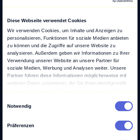
dass ihre Daten zuverlässig und aussagekräftig
sind. Sie spielt auch eine entscheidende Rolle bei
der Umsetzung von Business Intelligence-
Diese Webseite verwendet Cookies
Systemen und bei der Schaffung einer soliden
Wir verwenden Cookies, um Inhalte und Anzeigen zu
Grundlage für datengesteuerte
personalisieren, Funktionen für soziale Medien anbieten
Entscheidungsprozesse.
zu können und die Zugriffe auf unsere Website zu
analysieren. Außerdem geben wir Informationen zu Ihrer
Verwendung unserer Website an unsere Partner für
soziale Medien, Werbung und Analysen weiter. Unsere
Zurück zum Glossar
Partner führen diese Informationen möglicherweise mit
weiteren Daten zusammen, die Sie ihnen bereitgestellt
haben oder die sie im Rahmen Ihrer Nutzung der Dienste
gesammelt haben.
Blogartikel
E
Notwendig
i
n
w
Präferenzen
i
l