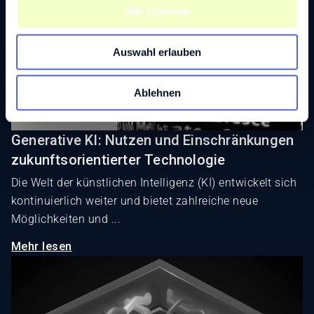
u
Alle zulassen
s
w
Auswahl erlauben
a
h
l
Ablehnen
Generative KI: Nutzen und Einschränkungen
zukunftsorientierter Technologie
Die Welt der künstlichen Intelligenz (KI) entwickelt sich
kontinuierlich weiter und bietet zahlreiche neue
Möglichkeiten und ...
Mehr lesen