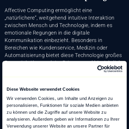
Affective Computing ermöglicht eine
„natürlichere“, weitgehend intuitive Interaktion
zwischen Mensch und Technologie, indem es
emotionale Regungen in die digitale
Kommunikation einbezieht. Besonders in
Bereichen wie Kundenservice, Medizin oder
Automatisierung bietet diese Technologie großes
Potenzial. Aber auch im Privaten und hinsichtlich
der persönlichen Weiterbildung bieten sich viele
Möglichkeiten des Einsatzes. Es bleibt darauf
hinzuweisen, dass eine datenschutzkonforme Art
Diese Webseite verwendet Cookies
und Weise der Implementierung der Dreh- und
Wir verwenden Cookies, um Inhalte und Anzeigen zu
Angelpunkt für den Durchbruch und die
personalisieren, Funktionen für soziale Medien anbieten
gesellschaftsweite Akzeptanz dieser Art und
zu können und die Zugriffe auf unsere Website zu
Weise der techno-sozialen Verschaltung ist.
analysieren. Außerdem geben wir Informationen zu Ihrer
Gerade mit Hinblick auf den gegenwärtigen Stand
Verwendung unserer Website an unsere Partner für